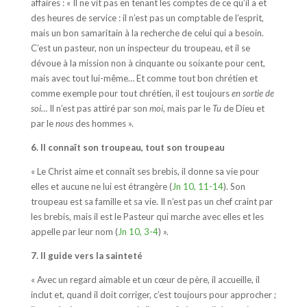
affaires : « Il ne vit pas en tenant les comptes de ce qu’il a et
des heures de service : il n’est pas un comptable de l’esprit,
mais un bon samaritain à la recherche de celui qui a besoin.
C’est un pasteur, non un inspecteur du troupeau, et il se
dévoue à la mission non à cinquante ou soixante pour cent,
mais avec tout lui-même… Et comme tout bon chrétien et
comme exemple pour tout chrétien, il est toujours
en sortie de
soi…
Il n’est pas attiré par son
moi
, mais par le
Tu
de Dieu et
par le
nous
des hommes ».
6. Il connaît son troupeau, tout son troupeau
« Le Christ aime et connaît ses brebis, il donne sa vie pour
elles et aucune ne lui est étrangère (
Jn 10, 11-14
). Son
troupeau est sa famille et sa vie. Il n’est pas un chef craint par
les brebis, mais il est le Pasteur qui marche avec elles et les
appelle par leur nom (
Jn 10, 3-4
) ».
7. Il guide vers la sainteté
« Avec un regard aimable et un cœur de père, il accueille, il
inclut et, quand il doit corriger, c’est toujours pour approcher ;