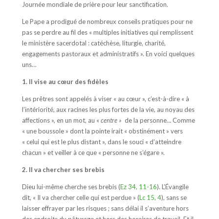
Journée mondiale de prière pour leur sanctification.
Le Pape a prodigué de nombreux conseils pratiques pour ne
pas se perdre au fil des « multiples initiatives qui remplissent
le ministère sacerdotal : catéchèse, liturgie, charité,
engagements pastoraux et administratifs ». En voici quelques
uns…
1. Il vise au cœur des fidèles
Les prêtres sont appelés à viser « au cœur », c’est-à-dire « à
l’intériorité, aux racines les plus fortes de la vie, au noyau des
affections », en un mot, au «
centre »
de la personne… Comme
« une boussole » dont la pointe irait « obstinément » vers
« celui qui est le plus distant », dans le souci « d’atteindre
chacun » et veiller à ce que « personne ne s’égare ».
2. Il va chercher ses brebis
Dieu lui-même cherche ses brebis (
Ez 34, 11-16
). L’Évangile
dit, « Il va chercher celle qui est perdue » (
Lc 15, 4
), sans se
laisser effrayer par les risques ; sans délai il s’aventure hors
des endroits du pâturage et hors des horaires de travail. Et il