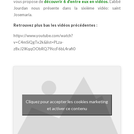
vous propose de
découvrir 6 d’entre eux en vidéos.
L’abbé
Jourdan nous présente dans la sixième vidéo: saint
Josemaria.
Retrouvez plus bas les vidéos précédentes :
httpv://www.youtube.com/watch?
v=C4mSiQgTx2k&list=PLza-
z8xJ2IKqqOObRQ79iccF6bL4rafi0
Cliquez pour accepter les cookies marketing
et activer ce contenu