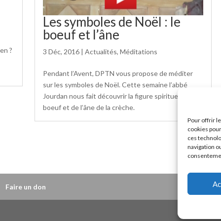
Les symboles de Noël : le
boeuf et l’âne
ien ?
3 Déc, 2016
|
Actualités
,
Méditations
Pendant l’Avent, DPTN vous propose de méditer
sur les symboles de Noël. Cette semaine l’abbé
Jourdan nous fait découvrir la figure spirituelle du
boeuf et de l’âne de la crèche.
Pour offrir 
cookies pour
ces technolo
navigation ou
consentement
Entrées suiva
Ac
Faire un don