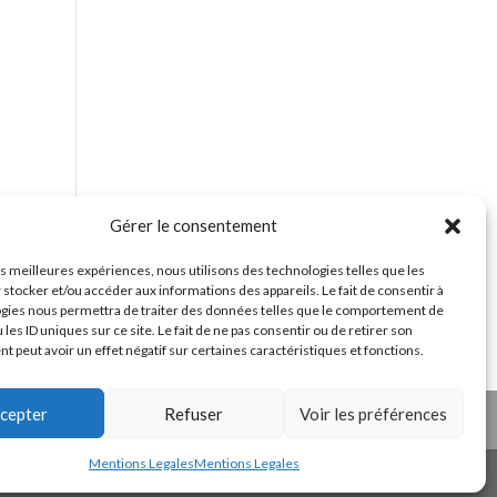
Gérer le consentement
les meilleures expériences, nous utilisons des technologies telles que les
 stocker et/ou accéder aux informations des appareils. Le fait de consentir à
gies nous permettra de traiter des données telles que le comportement de
 les ID uniques sur ce site. Le fait de ne pas consentir ou de retirer son
 peut avoir un effet négatif sur certaines caractéristiques et fonctions.
ntes »
cepter
Refuser
Voir les préférences
Mentions Legales
Mentions Legales